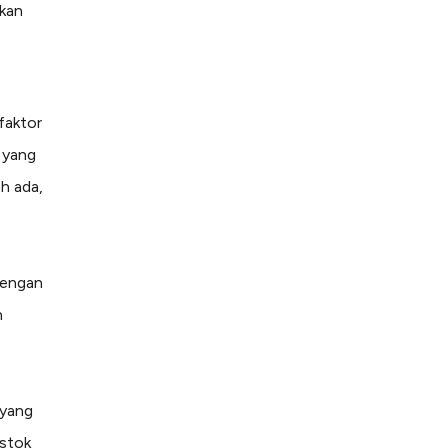
akan
faktor
 yang
ah ada,
dengan
n
 yang
 stok