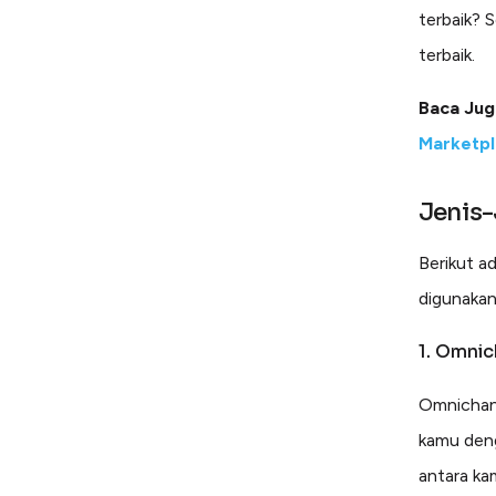
terbaik? 
terbaik.
Baca Jug
Marketp
Jenis
Berikut a
digunakan
1. Omnic
Omnichann
kamu deng
antara ka