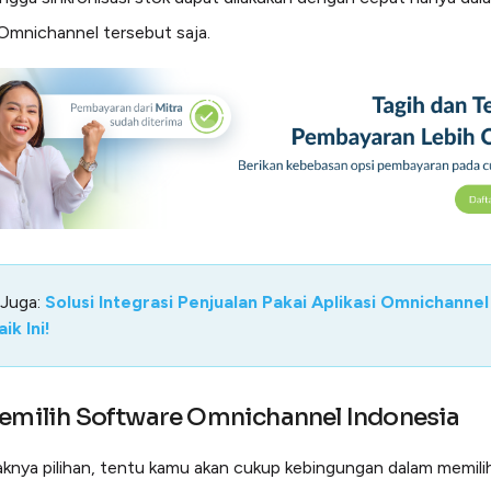
Omnichannel tersebut saja.
 Juga:
Solusi Integrasi Penjualan Pakai Aplikasi Omnichannel
ik Ini!
emilih Software Omnichannel Indonesia
aknya pilihan, tentu kamu akan cukup kebingungan dalam memil