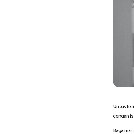
Untuk kam
dengan is
Bagaimana