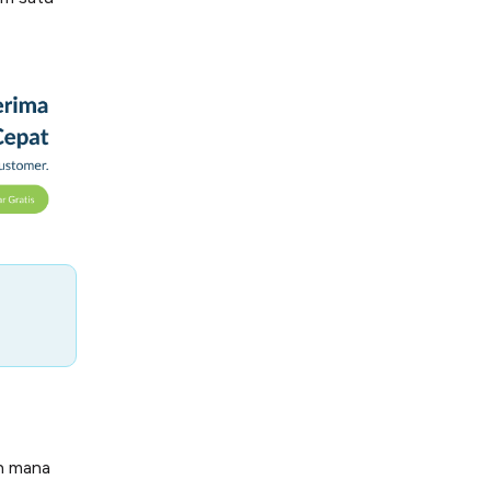
ih mana