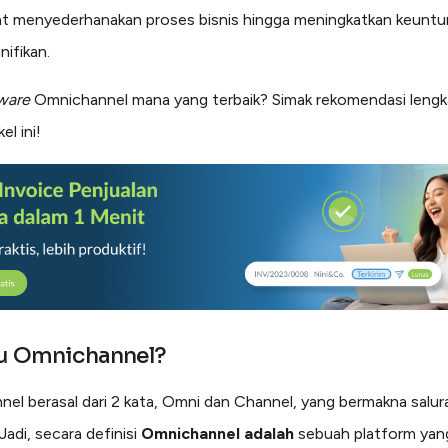
t menyederhanakan proses bisnis hingga meningkatkan keunt
nifikan.
ware
Omnichannel mana yang terbaik? Simak rekomendasi lengk
el ini!
tu Omnichannel?
el berasal dari 2 kata, Omni dan Channel, yang bermakna salur
 Jadi, secara definisi
Omnichannel adalah
sebuah platform yan