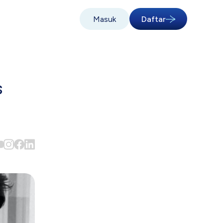
Masuk
Daftar
s