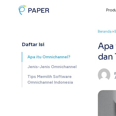
Prod
Beranda
›
Apa 
Daftar Isi
dan 
Apa itu Omnichannel?
Jenis-Jenis Omnichannel
Tips Memilih Software
J
Omnichannel Indonesia