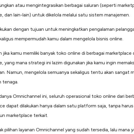
gkan atau mengintegrasikan berbagai saluran (seperti marketp
 dan lain-lain) untuk dikelola melalui satu sistem manajemen.
ilakukan dengan tujuan untuk meningkatkan pengalaman pelangg
ekaligus mempermudah kamu dalam mengelola bisnis online.
 jika kamu memiliki banyak toko online di berbagai marketplace 
 yang mana strategi ini lazim digunakan jika kamu ingin memak
an. Namun, mengelola semuanya sekaligus tentu akan sangat
 tenaga.
anya Omnichannel ini, seluruh operasional toko online dari ber
ce dapat dilakukan hanya dalam satu platform saja, tanpa harus
kun marketplace terkait.
k pilihan layanan Omnichannel yang sudah tersedia, lalu mana 