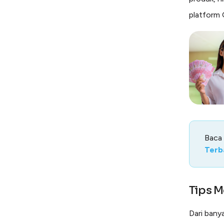
platform 
Baca
Terba
Tips M
Dari bany