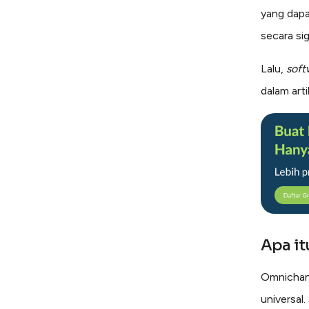
yang dapa
secara sig
Lalu,
soft
dalam artik
Apa i
Omnichann
universal.