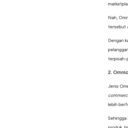
marketpl
Nah, Omni
tersebut 
Dengan ka
pelangga
terpisah-p
2. Omni
Jenis Omn
commerc
lebih ber
Sehingga 
produk, h