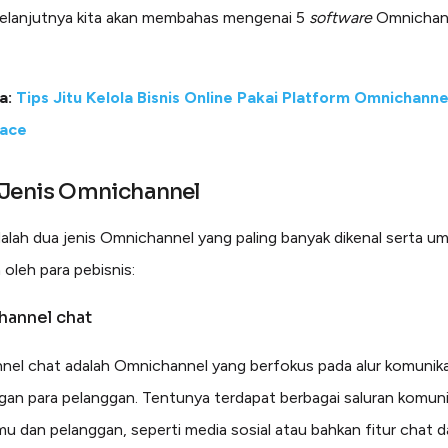
Selanjutnya kita akan membahas mengenai 5
software
Omnichan
a:
Tips Jitu Kelola Bisnis Online Pakai Platform Omnichanne
lace
-Jenis Omnichannel
dalah dua jenis Omnichannel yang paling banyak dikenal serta 
 oleh para pebisnis:
hannel chat
el chat adalah Omnichannel yang berfokus pada alur komunikas
an para pelanggan. Tentunya terdapat berbagai saluran komuni
mu dan pelanggan, seperti media sosial atau bahkan fitur chat da