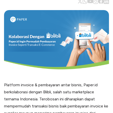
Blog
Paper XB
Kumpulan tips dan informasi bisnis
Bayar luar negeri pakai kartu kredit
Kartu Kredit Bisnis
Paper Card
Satu kartu untuk bisnis & personal
Paper Horizon
Kartu korporat expense terlengkap
Solusi Industri
Food & Beverages
Kelola Multi Outlet & Supplier
Konstruksi
Platform invoice & pembayaran antar bisnis, Paper.id
Kelola Pembayaran Termin Proyek
berkolaborasi dengan Blibli, salah satu marketplace
Health & Beauty
Terima Pembayaran Instan Dan CC
ternama Indonesia. Terobosan ini diharapkan dapat
mempermudah transaksi bisnis baik pembayaran invoice ke