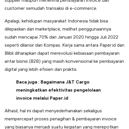
supplier maupun menerima pembayaran invoice dari
Lainnya
customer semudah transaksi di e-commerce.
Open API
Integrasi sistem bisnis dengan API
Apalagi, kehidupan masyarakat Indonesia tidak bisa
Software Akuntansi
Pencatatan Laporan Keuangan Gratis
dilepaskan dari marketplace, melihat penggunaannya
sudah mencapai 70% dari Januari 2020 hingga Juli 2022
Integrasi Accurate
Integrasi Paper dengan Accurate
seperti dilansir dari Kompas. Kerja sama antara Paper.id dan
Blibli diharapkan dapat merevolusi kebiasaan pembayaran
antar bisnis (B2B) yang masih konvensional ke pembayaran
digital yang lebih efisien dan praktis.
Baca juga : Bagaimana J&T Cargo
meningkatkan efektivitas pengelolaan
invoice melalui Paper.id
Alhasil, hal ini dapat menyederhanakan sekaligus
mempercepat proses penagihan & pembayaran invoice
yang biasanya menjadi suatu kegiatan yang merepotkan