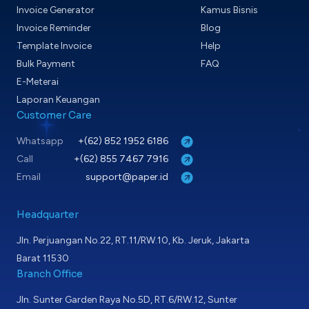
Invoice Generator
Kamus Bisnis
Invoice Reminder
Blog
Template Invoice
Help
Bulk Payment
FAQ
E-Meterai
Laporan Keuangan
Customer Care
Whatsapp
+(62) 852 1952 6186
Call
+(62) 855 7467 7916
Email
support@paper.id
Headquarter
Jln. Perjuangan No.22, RT.11/RW.10, Kb. Jeruk, Jakarta
Barat 11530
Branch Office
Jln. Sunter Garden Raya No.5D, RT.6/RW.12, Sunter