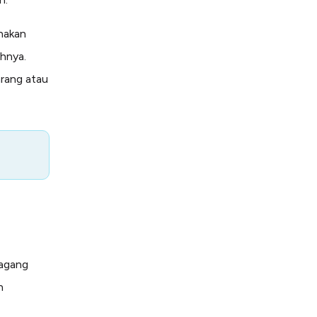
nakan
ihnya.
arang atau
dagang
n