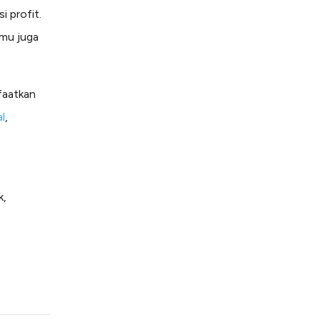
i profit.
amu juga
faatkan
l
,
k,