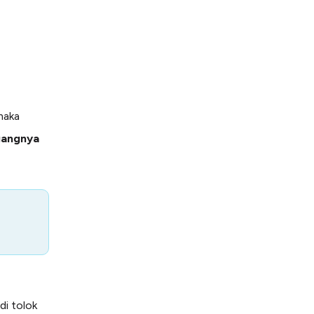
maka
gangnya
di tolok