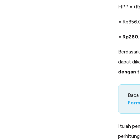
HPP = (R
= Rp356.
=
Rp260
Berdasark
dapat dik
dengan t
Baca
Form
Itulah p
perhitung