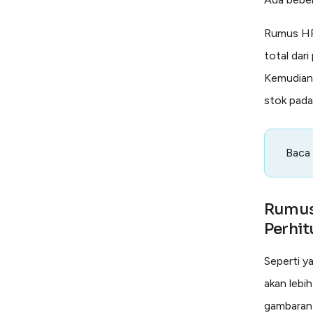
Rumus HP
total dar
Kemudian,
stok pada
Baca
Rumus
Perhi
Seperti y
akan lebih
gambaran 