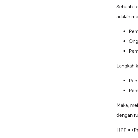
Sebuah to
adalah men
Pem
Ong
Pem
Langkah k
Per
Per
Maka, mel
dengan ru
HPP = (Pe