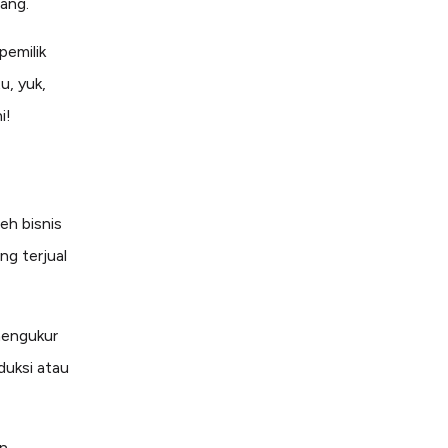
ang.
pemilik
u, yuk,
i!
eh bisnis
g terjual
mengukur
uksi atau
n.