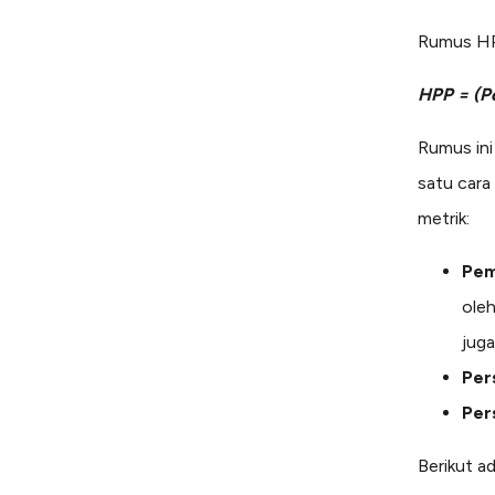
Rumus HP
HPP = (Pe
Rumus ini
satu cara
metrik:
Pem
oleh
jug
Per
Per
Berikut 