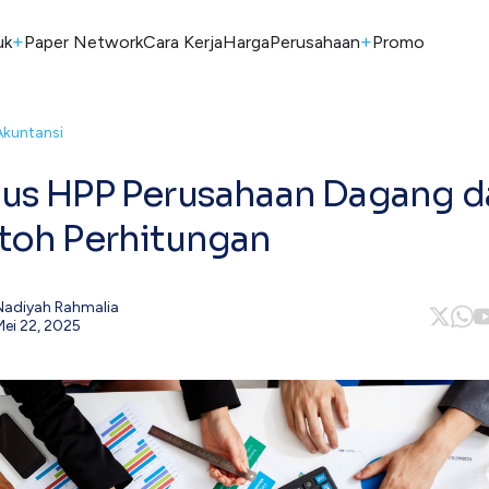
+
+
uk
Paper Network
Cara Kerja
Harga
Perusahaan
Promo
Akuntansi
us HPP Perusahaan Dagang d
toh Perhitungan
Nadiyah Rahmalia
Mei 22, 2025