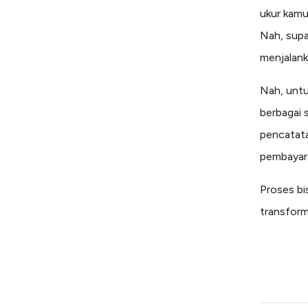
ukur kamu 
Nah, supa
menjalank
Nah, unt
berbagai s
pencatata
pembayar
Proses bi
transform