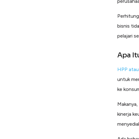
perusahaa
Perhitung
bisnis tid
pelajari 
Apa It
HPP atau
untuk mem
ke konsu
Makanya,
kinerja k
menyediak
Ada beber