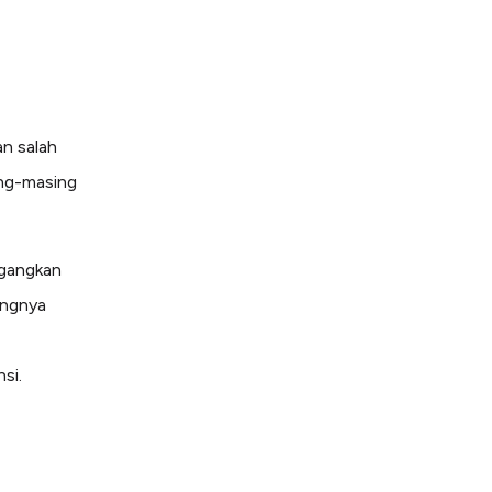
n salah
ing-masing
agangkan
ungnya
si.