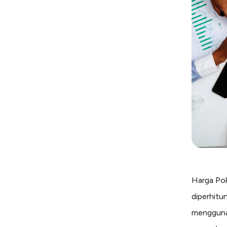
Harga Pok
diperhitu
menggunak