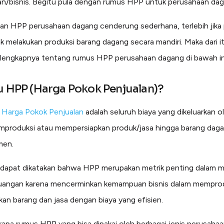
n/bisnis. Begitu pula dengan rumus HPP untuk perusahaan dag
an HPP perusahaan dagang cenderung sederhana, terlebih jika 
ak melakukan produksi barang dagang secara mandiri. Maka dari it
selengkapnya tentang rumus HPP perusahaan dagang di bawah in
u HPP (Harga Pokok Penjualan)?
 Harga Pokok Penjualan
adalah seluruh biaya yang dikeluarkan ol
produksi atau mempersiapkan produk/jasa hingga barang dagan
men.
 dapat dikatakan bahwa HPP merupakan metrik penting dalam 
euangan karena mencerminkan kemampuan bisnis dalam memprod
an barang dan jasa dengan biaya yang efisien.
apa rumus HPP yang bisa dipakai oleh berbagai jenis perusahaa