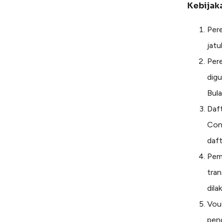
Kebijak
Pere
jat
Pere
digu
Bula
Daft
Con
daf
Pemb
tran
dila
Vou
pend