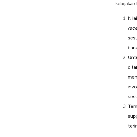
kebijakan
Nila
rece
sesu
baru
Unt
dit
men
inv
sesu
Ter
supp
teri