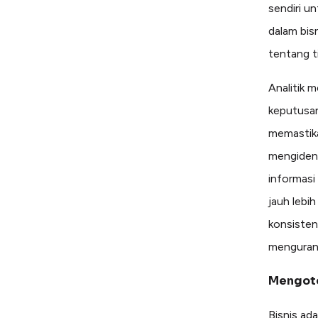
sendiri u
dalam bis
tentang t
Analitik 
keputusan
memastika
mengident
informasi
jauh lebi
konsistens
mengurang
Mengoto
Bisnis ad