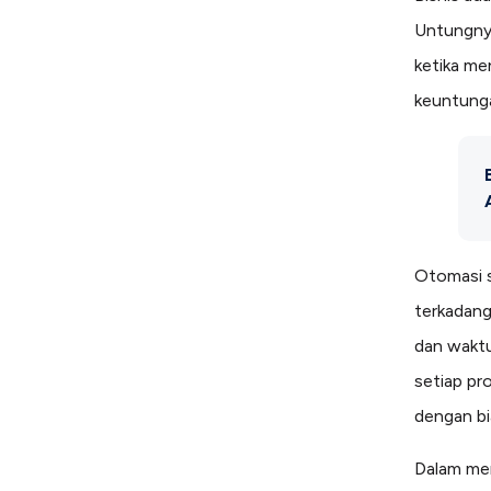
Untungnya
ketika me
keuntung
Otomasi s
terkadang
dan waktu
setiap pr
dengan bi
Dalam men