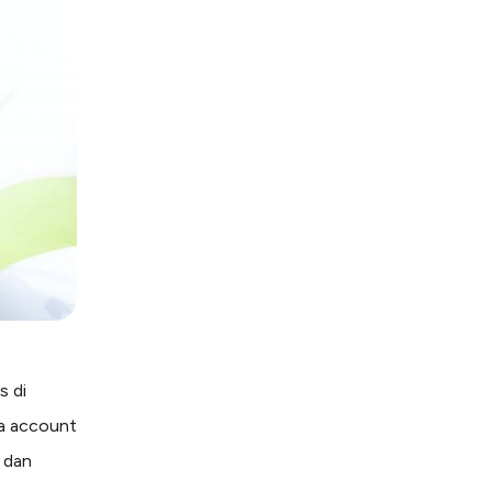
s di
ta account
, dan