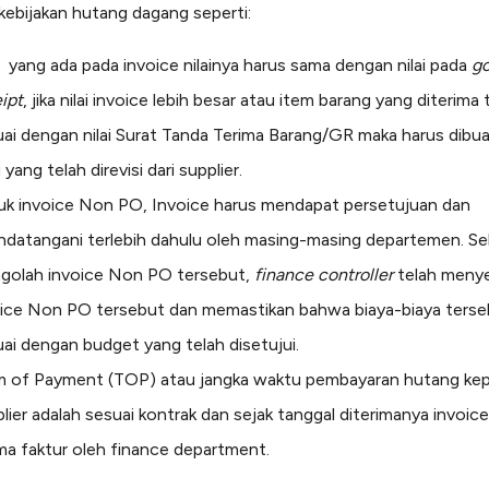
 kebijakan hutang dagang seperti:
i yang ada pada invoice nilainya harus sama dengan nilai pada
g
ipt
, jika nilai invoice lebih besar atau item barang yang diterima 
ai dengan nilai Surat Tanda Terima Barang/GR maka harus dibua
 yang telah direvisi dari supplier.
uk invoice Non PO, Invoice harus mendapat persetujuan dan
andatangani terlebih dahulu oleh masing-masing departemen. S
golah invoice Non PO tersebut,
finance controller
telah menye
oice Non PO tersebut dan memastikan bahwa biaya-biaya terse
ai dengan budget yang telah disetujui.
m of Payment (TOP) atau jangka waktu pembayaran hutang ke
lier adalah sesuai kontrak dan sejak tanggal diterimanya invoic
ma faktur oleh finance department.