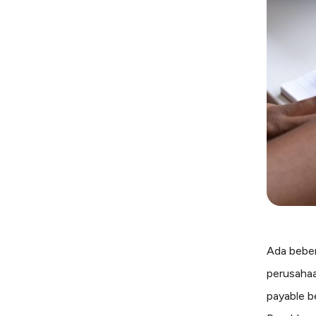
Ada beber
perusahaa
payable b