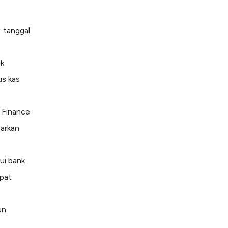
 tanggal
uk
us kas
 Finance
arkan
ui bank
apat
en