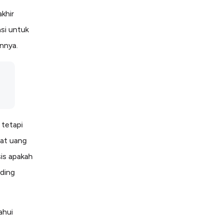
khir
si untuk
nnya.
 tetapi
mat uang
is apakah
nding
ahui