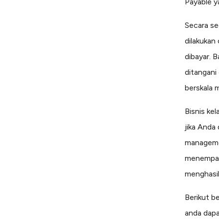
Payable y
Secara s
dilakukan
dibayar. B
ditangani
berskala 
Bisnis ke
jika Anda
managemen
menempatk
menghasil
Berikut b
anda dapa