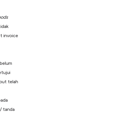
oods
tidak
t invoice
ebelum
tujui
but telah
pada
e/ tanda