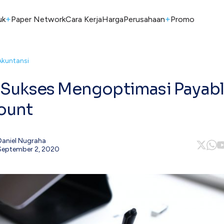
+
+
uk
Paper Network
Cara Kerja
Harga
Perusahaan
Promo
Akuntansi
 Sukses Mengoptimasi Payab
ount
Daniel Nugraha
September 2, 2020