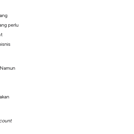
yang
ang perlu
at
isnis
n. Namun
 akan
count