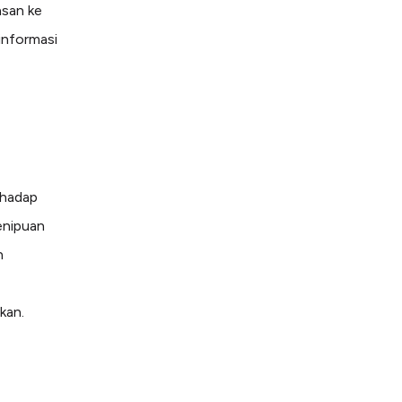
asan ke
informasi
rhadap
enipuan
n
kan.