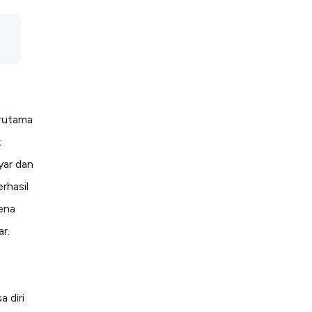
erutama
k
yar dan
rhasil
ena
r.
a diri