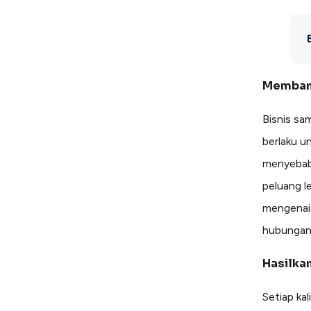
Membang
Bisnis sa
berlaku u
menyebabk
peluang l
mengenai 
hubungan 
Hasilkan
Setiap kal