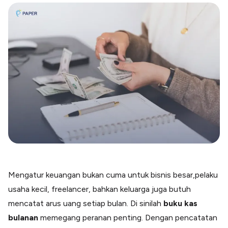
Blog
Paper XB
Kumpulan tips dan informasi bisnis
Bayar luar negeri pakai kartu kredit
Kartu Kredit Bisnis
Paper Card
Satu kartu untuk bisnis & personal
Paper Horizon
Kartu korporat expense terlengkap
Solusi Industri
Food & Beverages
Kelola Multi Outlet & Supplier
Konstruksi
Kelola Pembayaran Termin Proyek
Mengatur keuangan bukan cuma untuk bisnis besar,pelaku
Health & Beauty
usaha kecil, freelancer, bahkan keluarga juga butuh
Terima Pembayaran Instan Dan CC
mencatat arus uang setiap bulan. Di sinilah
buku kas
bulanan
memegang peranan penting. Dengan pencatatan