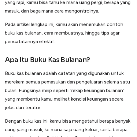
yang rapi, kamu bisa tahu ke mana uang pergi, berapa yang
Lainnya
Open API
masuk, dan bagaimana cara mengontrolnya.
Integrasi sistem bisnis dengan API
Pada artikel lengkap ini, kamu akan menemukan contoh
Software Akuntansi
Pencatatan Laporan Keuangan Gratis
buku kas bulanan, cara membuatnya, hingga tips agar
Integrasi Accurate
pencatatannya efektif.
Integrasi Paper dengan Accurate
Apa Itu Buku Kas Bulanan?
Buku kas bulanan adalah catatan yang digunakan untuk
merekam semua pemasukan dan pengeluaran selama satu
bulan. Fungsinya mirip seperti “rekap keuangan bulanan”
yang membantu kamu melihat kondisi keuangan secara
jelas dan teratur.
Dengan buku kas ini, kamu bisa mengetahui berapa banyak
uang yang masuk, ke mana saja uang keluar, serta berapa