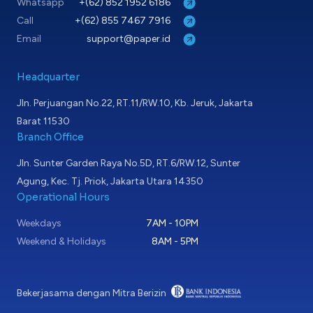
Whatsapp
+(62) 852 1952 6186
Call
+(62) 855 7467 7916
Email
support@paper.id
Headquarter
Jln. Perjuangan No.22, RT.11/RW.10, Kb. Jeruk, Jakarta
Barat 11530
Branch Office
Jln. Sunter Garden Raya No.5D, RT.6/RW.12, Sunter
Agung, Kec. Tj. Priok, Jakarta Utara 14350
Operational Hours
Weekdays
7AM - 10PM
Weekend & Holidays
8AM - 5PM
Bekerjasama dengan Mitra Berizin